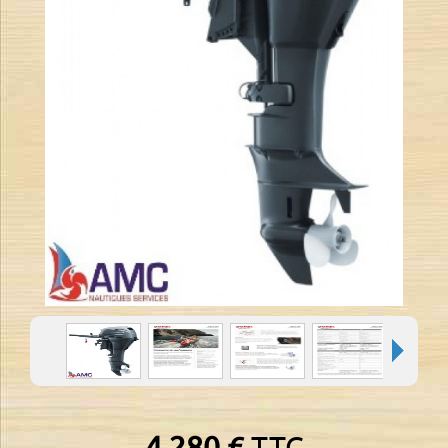
4.280 €
TTC